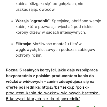
kabina “ślizgała się” po gałęziach, nie
uszkadzając owoców.
Wersja “ogrodnik”:
Specjalne, obniżone wersje
kabin, które pozwalają wjechać pod niskie
korony drzew w sadach intensywnych.
Filtracja:
Możliwość montażu filtrów
węglowych, kluczowych podczas zabiegów
ochrony roślin.
Poznaj 5 realnych korzyści, jakie daje współpraca
bezpośrednio z polskim producentem kabin do
wózków widłowych – zanim zdecydujesz się na
ofertę pośrednika:
https://bartesko.pl/polski-
producent-kabin-do-wozkow-widlowych-bartesko-
5-korzysci-ktorych-nie-da-ci-posrednik/