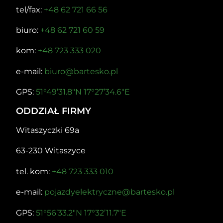
tel/fax:
+48 62 721 66 56
biuro:
+48 62 721 60 59
kom:
+48 723 333 020
e-mail:
biuro@bartesko.pl
GPS:
51°49’31.8″N 17°27’34.6″E
ODDZIAŁ FIRMY
Witaszyczki 69a
63-230 Witaszyce
tel. kom:
+48 723 333 010
e-mail:
pojazdyelektryczne@bartesko.pl
GPS:
51°56’33.2″N 17°32’11.7″E