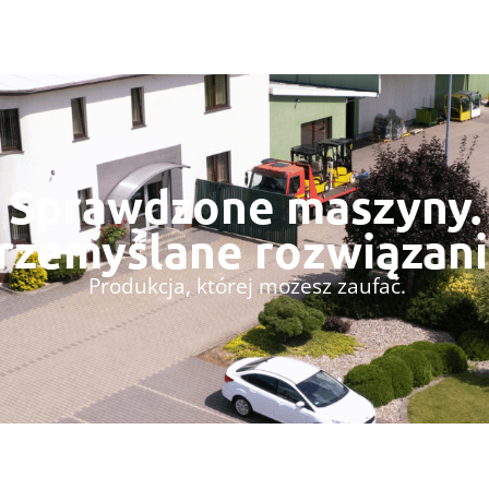
Sprawdzone maszyny.
rzemyślane rozwiązani
Produkcja, której możesz zaufać.