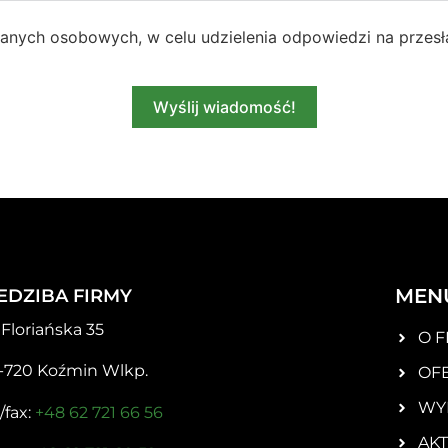
nych osobowych, w celu udzielenia odpowiedzi na przesł
Wyślij wiadomość!
MEN
IEDZIBA FIRMY
. Floriańska 35
O F
-720 Koźmin Wlkp.
OF
WY
/fax:
+48 62 721 66 56
AK