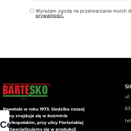
Wyrażam zgodę na przetwarzanie moich da
prywatności.
S
ul
63
Powstało w roku 1973. Siedziba naszej
firmy znajduje się w Koźminie
tel
Cenimy
Wielkopolskim, przy ulicy Floriańskiej
35. Specjalizujemy się w produkcji