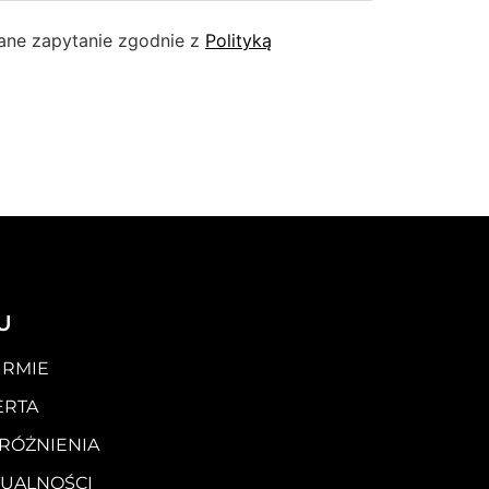
ane zapytanie zgodnie z
Polityką
U
IRMIE
ERTA
RÓŻNIENIA
TUALNOŚCI