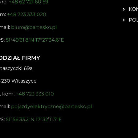
uro:
+48 62 721 60 59
KO
om:
+48 723 333 020
PO
mail:
biuro@bartesko.pl
S:
51°49’31.8″N 17°27’34.6″E
DDZIAŁ FIRMY
taszyczki 69a
-230 Witaszyce
l. kom:
+48 723 333 010
mail:
pojazdyelektryczne@bartesko.pl
S:
51°56’33.2″N 17°32’11.7″E