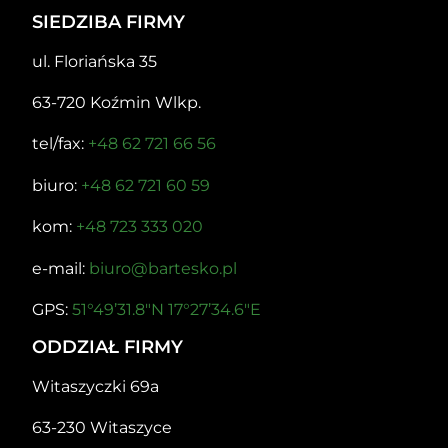
SIEDZIBA FIRMY
ul. Floriańska 35
63-720 Koźmin Wlkp.
tel/fax:
+48 62 721 66 56
biuro:
+48 62 721 60 59
kom:
+48 723 333 020
e-mail:
biuro@bartesko.pl
GPS:
51°49’31.8″N 17°27’34.6″E
ODDZIAŁ FIRMY
Witaszyczki 69a
63-230 Witaszyce