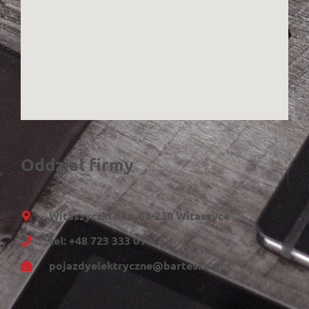
Oddział firmy
Witaszyczki 69a, 63-230 Witaszyce
tel: +48 723 333 010
pojazdyelektryczne@bartesko.pl