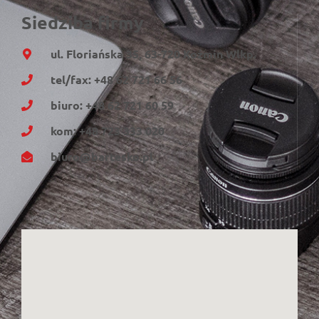
Siedziba firmy
ul. Floriańska 35, 63-720 Koźmin Wlkp.
tel/fax: +48 62 721 66 56
biuro: +48 62 721 60 59
kom: +48 723 333 020
biuro@bartesko.pl