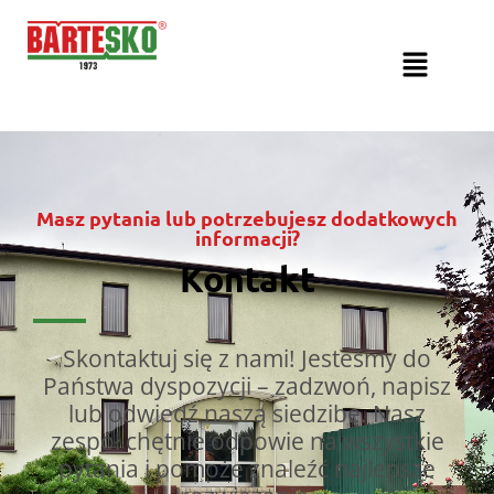
Masz pytania lub potrzebujesz dodatkowych
informacji?
Kontakt
Skontaktuj się z nami! Jesteśmy do
Państwa dyspozycji – zadzwoń, napisz
lub odwiedź naszą siedzibę. Nasz
zespół chętnie odpowie na wszystkie
pytania i pomoże znaleźć najlepsze