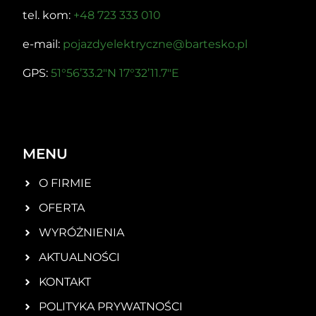
tel. kom:
+48 723 333 010
e-mail:
pojazdyelektryczne@bartesko.pl
GPS:
51°56’33.2″N 17°32’11.7″E
MENU
O FIRMIE
OFERTA
WYRÓŻNIENIA
AKTUALNOŚCI
KONTAKT
POLITYKA PRYWATNOŚCI