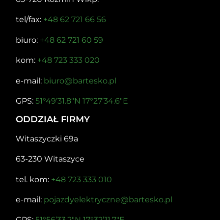
tel/fax:
+48 62 721 66 56
biuro:
+48 62 721 60 59
kom:
+48 723 333 020
e-mail:
biuro@bartesko.pl
GPS:
51°49’31.8″N 17°27’34.6″E
ODDZIAŁ FIRMY
Witaszyczki 69a
63-230 Witaszyce
tel. kom:
+48 723 333 010
e-mail:
pojazdyelektryczne@bartesko.pl
GPS:
51°56’33.2″N 17°32’11.7″E