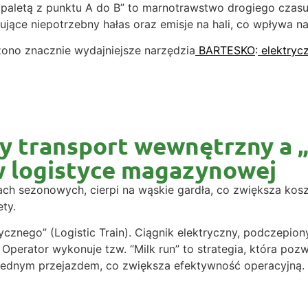
 paletą z punktu A do B” to marnotrawstwo drogiego czasu
ujące niepotrzebny hałas oraz emisje na hali, co wpływa n
no znacznie wydajniejsze narzędzia
BARTESKO
:
elektryc
y transport wewnętrzny a „
 logistyce magazynowej
h sezonowych, cierpi na wąskie gardła, co zwiększa kosz
ty.
cznego” (Logistic Train). Ciągnik elektryczny, podczepiony
. Operator wykonuje tzw. “Milk run” to strategia, która po
jednym przejazdem, co zwiększa efektywność operacyjną. T