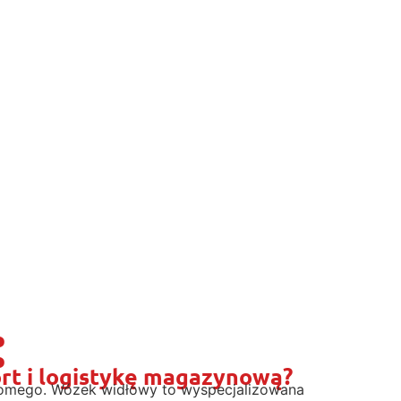
:
rt i logistykę magazynową?
ziomego. Wózek widłowy to wyspecjalizowana