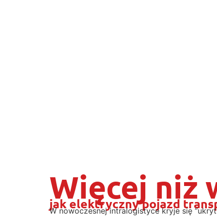
Więcej niż
jak elektryczny pojazd tran
W nowoczesnej intralogistyce kryje się “uk