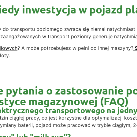
kiedy inwestycja w pojazd 
 do transportu poziomego zwraca się niemal natychmiast p
) zaangażowanych w transport poziomy generuje natychmi
dłowych
? A może potrzebujesz w pełni do innej maszyny?
loty.
e pytania o zastosowanie p
istyce magazynowej (FAQ)
 elektrycznego transportowego na jed
n ciągłej pracy, co jest korzystne dla optymalizacji koszt
miany baterii, pojazd może pracować w trybie ciągłym, 24
zny" lub "milk run"?