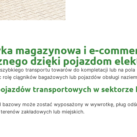
tyka magazynowa i e-comme
znego dzięki pojazdom ele
zybkiego transportu towarów do kompletacji lub na pola 
ąc rolę ciągników bagażowych lub pojazdów obsługi naziem
 pojazdów transportowych w sektorze
zd bazowy może zostać wyposażony w wywrotkę, pług odśnie
terenów zakładowych lub miejskich.