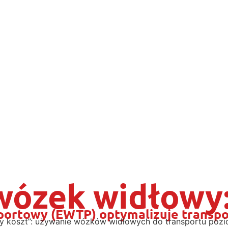
 wózek widłowy
sportowy (EWTP) optymalizuje transpo
ryty koszt”: używanie wózków widłowych do transportu po