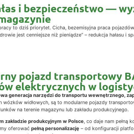
hałas i bezpieczeństwo — w
 magazynie
pracy to dziś priorytet. Cicha, bezemisyjna praca pojazdó
drowie jest cenniejsze niż pieniądze” – redukcja hałasu i 
arny pojazd transportowy 
ów elektrycznych w logisty
owa generacja narzędzi do transportu wewnętrznego, za
h wózków widłowych, są to modularne pojazdy transporto
dunków na terenie magazynu lub zakładu produkcyjnego.
m zakładzie produkcyjnym w Polsce
, co daje nam pełną k
żemy oferować
pełną personalizację
– od konfiguracji platfo