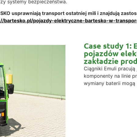
czy systemy bezpieczeństwa.
SKO usprawniają transport ostatniej mili i znajdują zas
://bartesko.pl/pojazdy-elektryczne-bartesko-w-transpor
Case study 1:
pojazdów ele
zakładzie pro
Ciągniki Emuli pracują 
komponenty na linie p
wymiany baterii mogą 